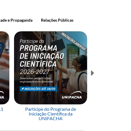
dade e Propaganda
Relações Públicas
.1
Participe do Programa de
Simpósio de Dire
Iniciação Científica da
Reforma do C
UNIFACHA