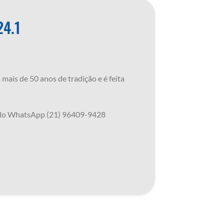
4.1
mais de 50 anos de tradição e é feita
pelo WhatsApp (21) 96409-9428