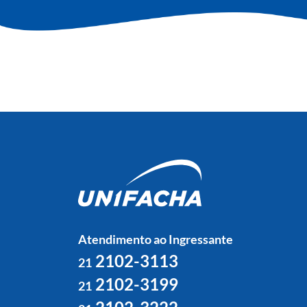
Atendimento ao Ingressante
2102-3113
21
2102-3199
21