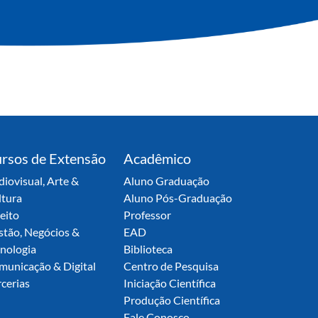
rsos de Extensão
Acadêmico
iovisual, Arte &
Aluno Graduação
ltura
Aluno Pós-Graduação
eito
Professor
stão, Negócios &
EAD
nologia
Biblioteca
municação & Digital
Centro de Pesquisa
cerias
Iniciação Científica
Produção Científica
Fale Conosco