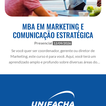
MBA EM MARKETING E
COMUNICAÇÃO ESTRATÉGICA
Presencial
12/09/2026
Se você quer ser coordenador, gerente ou diretor de
Marketing, este curso é para você. Aqui, você terá um
aprendizado amplo e profundo sobre diversas áreas do
Marketing, podendo também, se especializar em uma delas
ou ser um grande gestor, além de visão estratégica para
criar grandes casos de sucesso.